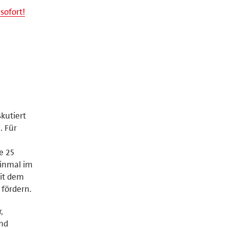
sofort!
kutiert
. Für
e 25
einmal im
it dem
 fördern.
,
und