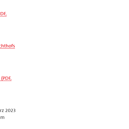
PDF,
chthofs
 (PDF,
rz 2023
rem