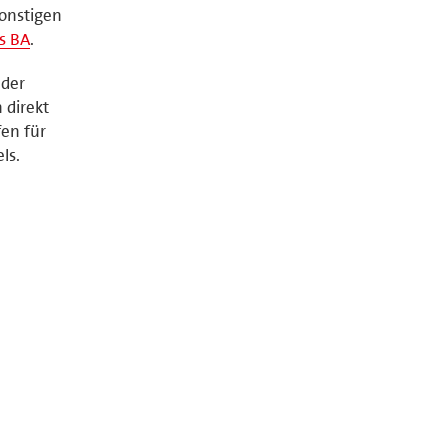
sonstigen
s BA
.
 der
 direkt
fen für
ls.