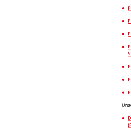
P
P
P
P
S
P
P
P
Uns
D
(