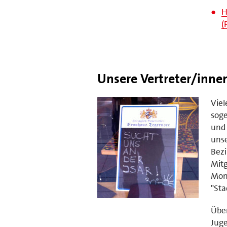
H
(
Unsere Vertreter/inne
Viel
soge
und 
unse
Bezi
Mitg
Mon
"Sta
Über
Juge