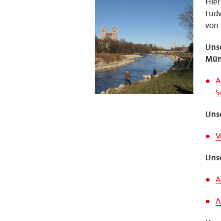
Hier
Ludw
von 
Unse
Mün
A
S
Uns
V
Uns
A
A