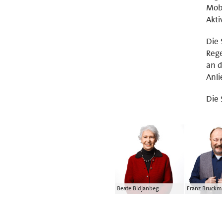
Mobi
Akti
Die 
Rege
an d
Anli
Die 
Beate Bidjanbeg
Franz Bruckm