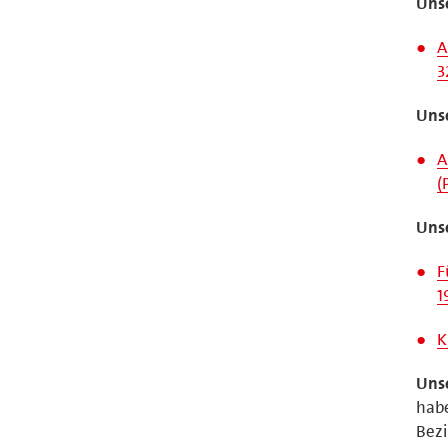
Unse
A
3
Uns
A
(
Unse
F
1
K
Uns
habe
Bezi