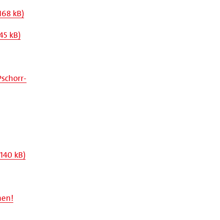
168 kB)
45 kB)
Pschorr-
 140 kB)
hen!